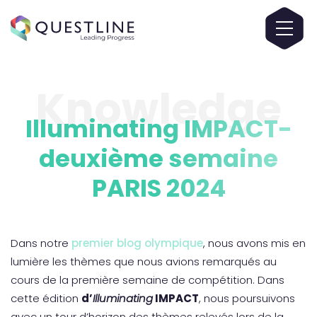
Knowledge
Illuminating IMPACT-
deuxième semaine
PARIS 2024
Dans notre
premier blog olympique
, nous avons mis en
lumière les thèmes que nous avions remarqués au
cours de la première semaine de compétition. Dans
cette édition
d’
Illuminating
IMPACT
, nous poursuivons
avec un tour d’horizon des thèmes relevés lors de la