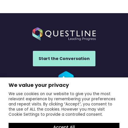
Start the Conversation
We value your privacy
We use cookies on our website to give you the most
UK Office: Questline UK, 840 Ibis Court, Warrington, WA1 1RL,
relevant experience by remembering your preferences
UK
and repeat visits. By clicking “Accept”, you consent to
the use of ALL the cookies. However you may visit
France Office: Questline France, 923 avenue du Moulin de
Cookie Settings to provide a controlled consent.
la Jasse, Villeneuve-les-Maguelone, Herault, 34750, France
Accept All
© 2026 Questline.
/
Privacy Policy
/
Terms of Use
/
Cookie Policy
/