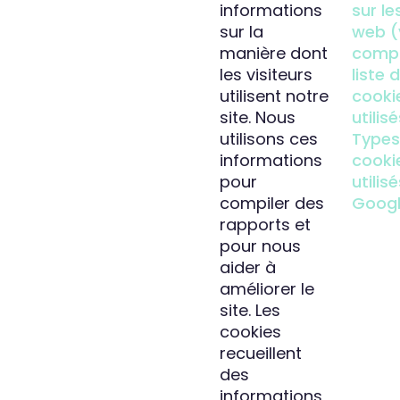
informations
sur le
sur la
web (
manière dont
compr
les visiteurs
liste 
utilisent notre
cooki
site. Nous
utilis
utilisons ces
Types
informations
cooki
pour
utilis
compiler des
Goog
rapports et
pour nous
aider à
améliorer le
site. Les
cookies
recueillent
des
informations